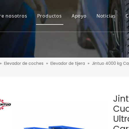
re nosotros
Productos
Apoyo
Noticias
C
»
Elevador de coches
»
Elevador de tijera
»
Jintuo 4000 kg Cap
Jin
Cua
Ult