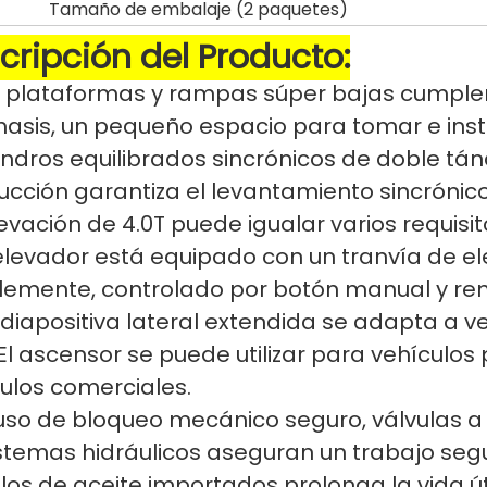
Tamaño de embalaje (2 paquetes)
cripción del Producto:
 plataformas y rampas súper bajas cumplen 
hasis, un pequeño espacio para tomar e inst
indros equilibrados sincrónicos de doble tánd
cción garantiza el levantamiento sincrónic
evación de 4.0T puede igualar varios requisi
elevador está equipado con un tranvía de e
blemente, controlado por botón manual y r
 diapositiva lateral extendida se adapta a v
 El ascensor se puede utilizar para vehículos
ulos comerciales.
 uso de bloqueo mecánico seguro, válvulas a
stemas hidráulicos aseguran un trabajo seg
llos de aceite importados prolonga la vida úti