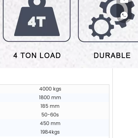
Helena
+86-18
4000 kgs
1800 mm
185 mm
50-60s
450 mm
1984kgs