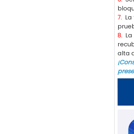
bloqu
7.
La
prueb
8.
La 
recub
alta 
¡Cons
prese