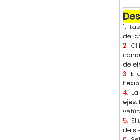
Des
1.
Las
del c
2.
Cil
condu
de el
3.
El 
flexi
4.
La
ejes.
vehíc
5.
El
de si
6.
Se