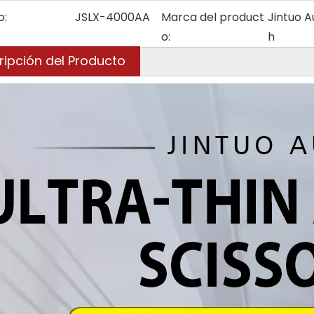
o:
JSLX-4000AA
Marca del product
Jintuo A
o:
h
ripción del Producto