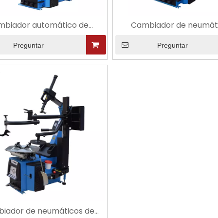
mbiador automático de
Cambiador de neumát
eumáticos automático
automático económi
automático
Preguntar
Preguntar
iador de neumáticos de