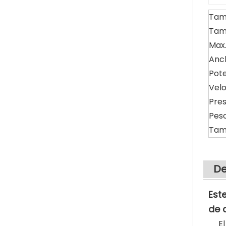
Tama
Tam
Max
Anc
Pote
Vel
Pres
Pes
Tam
De
Est
de a
E