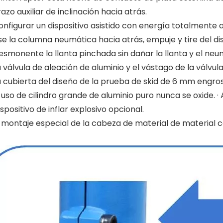
azo auxiliar de inclinación hacia atrás.
onfigurar un dispositivo asistido con energía totalmente 
se la columna neumática hacia atrás, empuje y tire del d
esmonente la llanta pinchada sin dañar la llanta y el neu
a válvula de aleación de aluminio y el vástago de la válvu
a cubierta del diseño de la prueba de skid de 6 mm engr
l uso de cilindro grande de aluminio puro nunca se oxide. 
spositivo de inflar explosivo opcional.
l montaje especial de la cabeza de material de material c