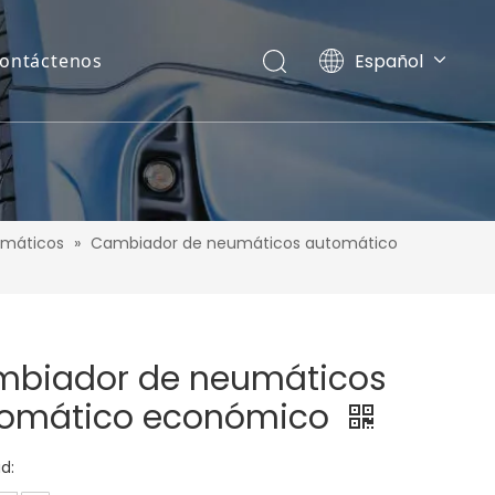
Español
ontáctenos
English
Pусский
umáticos
»
Cambiador de neumáticos automático
biador de neumáticos
omático económico
d: