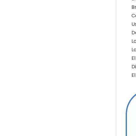
Br
C
U
D
L
L
E
Di
E