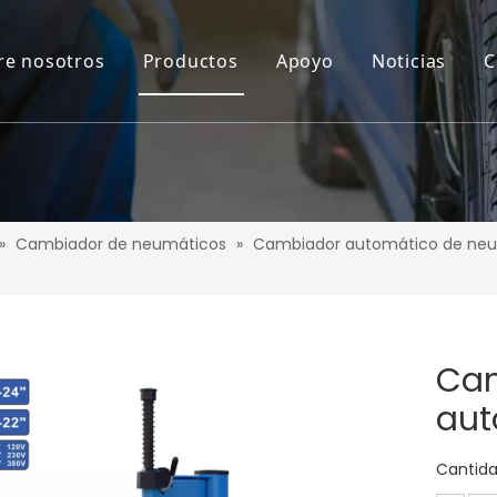
re nosotros
Productos
Apoyo
Noticias
C
»
Cambiador de neumáticos
»
Cambiador automático de ne
Cam
aut
Cantida