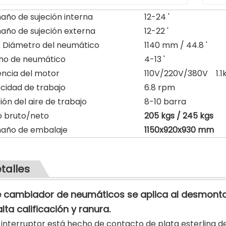
ño de sujeción interna
12-24 '
año de sujeción externa
12-22 '
. Diámetro del neumático
1140 mm / 44.8 '
ho de neumático
4-13 '
ncia del motor
110V/220V/380V 1.
ocidad de trabajo
6.8 rpm
ión del aire de trabajo
8-10 barra
o bruto/neto
205 kgs / 245 kgs
año de embalaje
1150x920x930 mm
talles
e cambiador de neumáticos se aplica al desmonta
lta calificación y ranura.
l interruptor está hecho de contacto de plata esterlina de