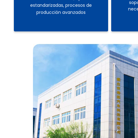
sopo
estandarizadas, procesos de
nece
producción avanzados