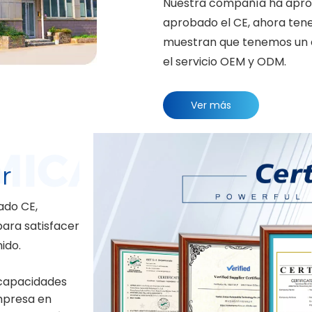
Nuestra compañía ha aprob
aprobado el CE, ahora ten
muestran que tenemos un eq
el servicio OEM y ODM.
Ver más
r
ado CE,
para satisfacer
ido.
 capacidades
mpresa en