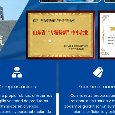
Compras únicas
Enorme almacé
ra propia fábrica, ofrecemos
Con nuestro propio sist
lia variedad de productos
transporte de fábrica y 
rminados en diversas
podemos garantizar un sumi
aciones y personalización de
bienes suficiente y est