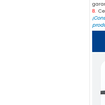
garan
8.
Cer
¡Cons
produ