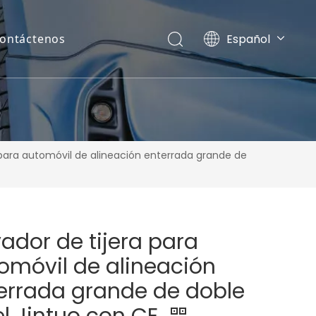
Español
ontáctenos
English
Pусский
 para automóvil de alineación enterrada grande de
vador de tijera para
omóvil de alineación
errada grande de doble