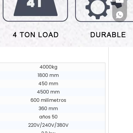
Helena
+86-18
4000kg
1800 mm
450 mm
4500 mm
600 milímetros
360 mm
años 50
220V/240V/380V