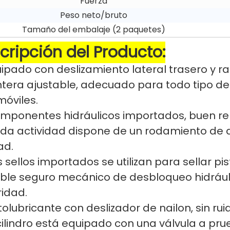
Fuerza
Peso neto/bruto
Tamaño del embalaje (2 paquetes)
cripción del Producto:
ipado con deslizamiento lateral trasero y 
tera ajustable, adecuado para todo tipo de
óviles.
ponentes hidráulicos importados, buen ren
a actividad dispone de un rodamiento de ac
ad.
s sellos importados se utilizan para sellar pi
ble seguro mecánico de desbloqueo hidráuli
idad.
tolubricante con deslizador de nailon, sin rui
 cilindro está equipado con una válvula a pr