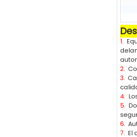
Des
1.
Equ
delan
autom
2.
Com
3.
Cad
calid
4.
Lo
5.
Do
segur
6.
Au
7.
El