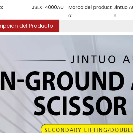
o:
JSLX-4000AU
Marca del product
Jintuo A
o:
h
ripción del Producto