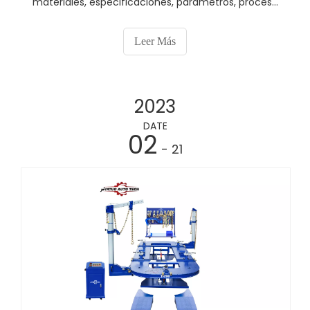
materiales, especificaciones, parámetros, proceso
de fabricación y estructura de diseño de cada
componente de la máquina de marco de
Leer Más
automóviles son muy importantes. Si no se
requieren estrictamente estos elementos, habrá
riesgos de seguridad en la calidad.
2023
DATE
02
- 21