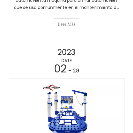
automóvilesLa máquina para armar automóviles
que se usa comúnmente en el mantenimiento de
automóviles es una corrección en la carrocería. La
corrección de la carrocería se refiere al proceso de
Leer Más
reparación de las piezas dañadas por accidente o
fatiga al 'estado' estándar técnico.
2023
DATE
02
- 28